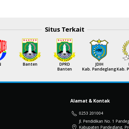
Situs Terkait
N
Banten
DPRD
JDIH
Banten
Kab. Pandeglang
Kab. 
Alamat & Kontak
0253 201004
Jl. Pendidikan No. 1 Pande
Kabupaten Pandeglang, Pr