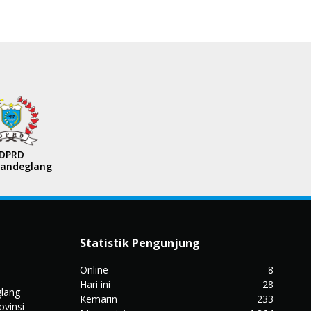
DPRD
Pandeglang
Statistik Pengunjung
Online
8
Hari ini
28
glang
Kemarin
233
ovinsi