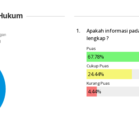
 Hukum
Apakah informasi pad
lengkap ?
Puas
67.78%
Cukup Puas
24.44%
Kurang Puas
4.44%