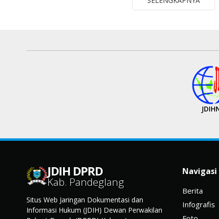
SELENGKAPNYA
JDIH
JDIH DPRD
Navigasi
Kab. Pandeglang
Berita
Situs Web Jaringan Dokumentasi dan
Infografis
Informasi Hukum (JDIH) Dewan Perwakilan
Foto